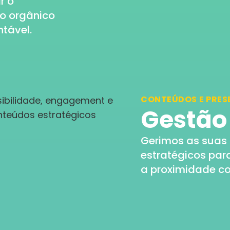
r o
go orgânico
ntável.
CONTEÚDOS E PRES
Gestão 
Gerimos as suas
estratégicos par
a proximidade co