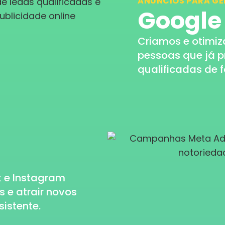
ANÚNCIOS PARA GE
Google
Criamos e otimi
pessoas que já p
qualificadas de 
 e Instagram
 e atrair novos
istente.