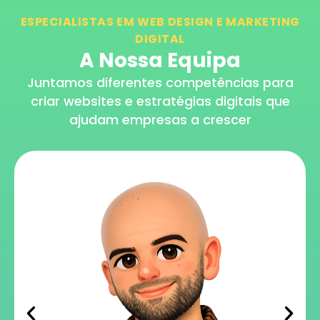
ESPECIALISTAS EM WEB DESIGN E MARKETING
DIGITAL
A Nossa Equipa
Juntamos diferentes competências para
criar websites e estratégias digitais que
ajudam empresas a crescer