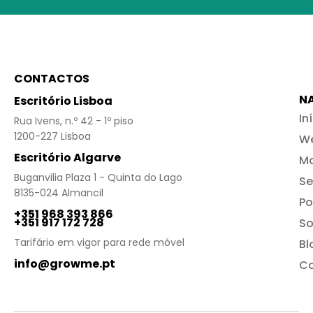
CONTACTOS
N
Escritório Lisboa
In
Rua Ivens, n.º 42 - 1º piso
1200-227 Lisboa
We
Escritório Algarve
Ma
Buganvilia Plaza 1 - Quinta do Lago
Se
8135-024 Almancil
Po
+351 968 393 866
+351 917 172 728
So
Tarifário em vigor para rede móvel
Bl
info@growme.pt
Co