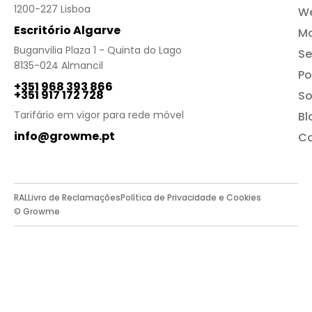
1200-227 Lisboa
We
Escritório Algarve
Ma
Buganvilia Plaza 1 - Quinta do Lago
Se
8135-024 Almancil
Po
+351 968 393 866
+351 917 172 728
So
Tarifário em vigor para rede móvel
Bl
info@growme.pt
Co
RAL
Livro de Reclamações
Política de Privacidade e Cookies
© Growme