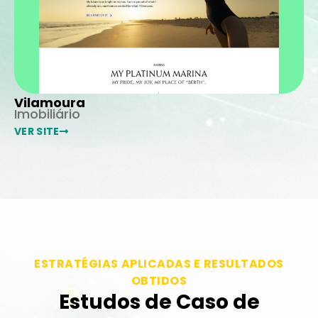
Vilamoura
P
Imobiliário
Im
VER SITE
VE
ESTRATÉGIAS APLICADAS E RESULTADOS
OBTIDOS
Estudos de Caso de