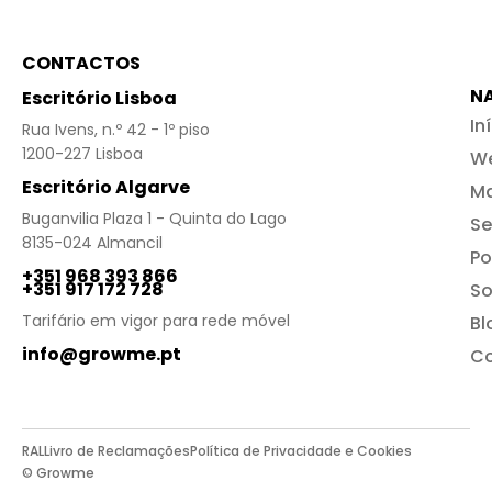
CONTACTOS
N
Escritório Lisboa
In
Rua Ivens, n.º 42 - 1º piso
1200-227 Lisboa
We
Escritório Algarve
Ma
Buganvilia Plaza 1 - Quinta do Lago
Se
8135-024 Almancil
Po
+351 968 393 866
+351 917 172 728
So
Tarifário em vigor para rede móvel
Bl
info@growme.pt
Co
RAL
Livro de Reclamações
Política de Privacidade e Cookies
© Growme